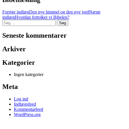
Indlæg
Forrige indlæg
Den nye himmel og den nye jord
Næste
indlæg
Hvordan fortolker vi Bibelen?
navigation
Søg
efter:
Seneste kommentarer
Arkiver
Kategorier
Ingen kategorier
Meta
Log ind
Indlægsfeed
Kommentarfeed
WordPress.org