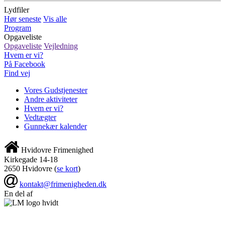
Lydfiler
Hør seneste
Vis alle
Program
Opgaveliste
Opgaveliste
Vejledning
Hvem er vi?
På Facebook
Find vej
Vores Gudstjenester
Andre aktiviteter
Hvem er vi?
Vedtægter
Gunnekær kalender
Hvidovre Frimenighed
Kirkegade 14-18
2650 Hvidovre
(
se kort
)
kontakt@frimenigheden.dk
En del af