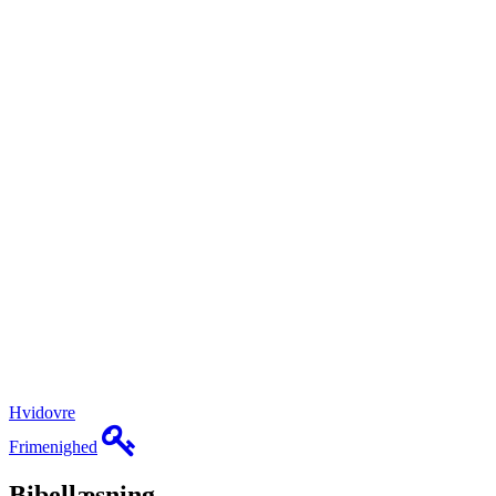
Hvidovre
Frimenighed
Bibellæsning