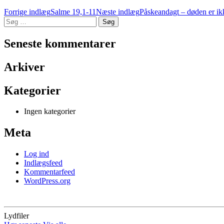
Indlæg
Forrige indlæg
Salme 19,1-11
Næste indlæg
Påskeandagt – døden er ik
Søg
navigation
efter:
Seneste kommentarer
Arkiver
Kategorier
Ingen kategorier
Meta
Log ind
Indlægsfeed
Kommentarfeed
WordPress.org
Lydfiler