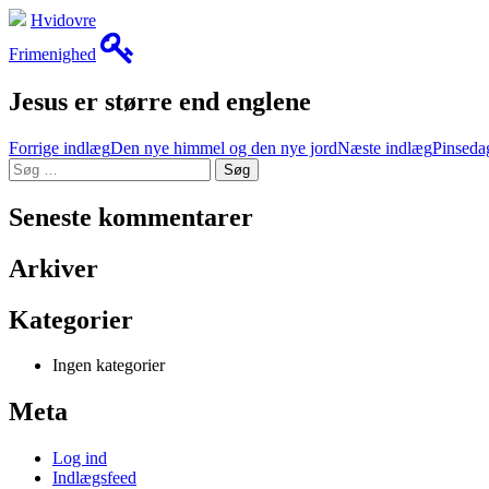
Hvidovre
Frimenighed
Jesus er større end englene
Indlæg
Forrige indlæg
Den nye himmel og den nye jord
Næste indlæg
Pinseda
Søg
navigation
efter:
Seneste kommentarer
Arkiver
Kategorier
Ingen kategorier
Meta
Log ind
Indlægsfeed