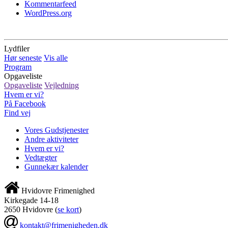
Kommentarfeed
WordPress.org
Lydfiler
Hør seneste
Vis alle
Program
Opgaveliste
Opgaveliste
Vejledning
Hvem er vi?
På Facebook
Find vej
Vores Gudstjenester
Andre aktiviteter
Hvem er vi?
Vedtægter
Gunnekær kalender
Hvidovre Frimenighed
Kirkegade 14-18
2650 Hvidovre
(
se kort
)
kontakt@frimenigheden.dk