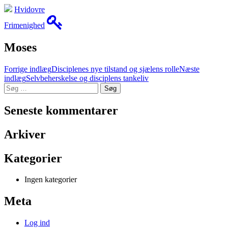
Hvidovre
Frimenighed
Moses
Indlæg
Forrige indlæg
Disciplenes nye tilstand og sjælens rolle
Næste
indlæg
Selvbeherskelse og disciplens tankeliv
navigation
Søg
efter:
Seneste kommentarer
Arkiver
Kategorier
Ingen kategorier
Meta
Log ind