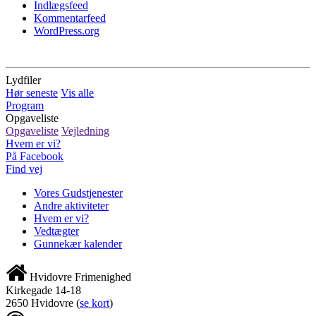
Indlægsfeed
Kommentarfeed
WordPress.org
Lydfiler
Hør seneste
Vis alle
Program
Opgaveliste
Opgaveliste
Vejledning
Hvem er vi?
På Facebook
Find vej
Vores Gudstjenester
Andre aktiviteter
Hvem er vi?
Vedtægter
Gunnekær kalender
Hvidovre Frimenighed
Kirkegade 14-18
2650 Hvidovre
(
se kort
)