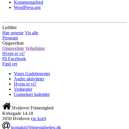
Kommentarfeed
WordPress.org
Lydfiler
Hør seneste
Vis alle
Program
Opgaveliste
Opgaveliste
Vejledning
Hvem er vi?
På Facebook
Find vej
Vores Gudstjenester
Andre aktiviteter
Hvem er vi?
Vedtægter
Gunnekær kalender
Hvidovre Frimenighed
Kirkegade 14-18
2650 Hvidovre
(
se kort
)
kontakt@frimenigheden.dk