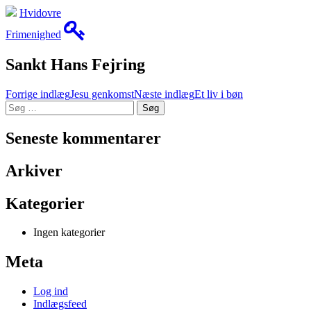
Hvidovre
Frimenighed
Sankt Hans Fejring
Indlæg
Forrige indlæg
Jesu genkomst
Næste indlæg
Et liv i bøn
Søg
navigation
efter:
Seneste kommentarer
Arkiver
Kategorier
Ingen kategorier
Meta
Log ind
Indlægsfeed