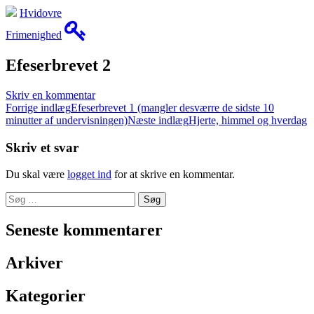
Hvidovre
Frimenighed
Efeserbrevet 2
Skriv en kommentar
Indlæg
Forrige indlæg
Efeserbrevet 1 (mangler desværre de sidste 10
minutter af undervisningen)
Næste indlæg
Hjerte, himmel og hverdag
navigation
Skriv et svar
Du skal være
logget ind
for at skrive en kommentar.
Søg
efter:
Seneste kommentarer
Arkiver
Kategorier