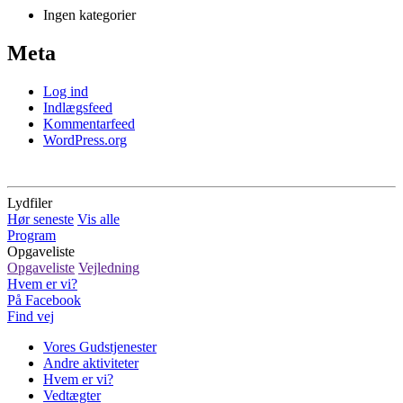
Ingen kategorier
Meta
Log ind
Indlægsfeed
Kommentarfeed
WordPress.org
Lydfiler
Hør seneste
Vis alle
Program
Opgaveliste
Opgaveliste
Vejledning
Hvem er vi?
På Facebook
Find vej
Vores Gudstjenester
Andre aktiviteter
Hvem er vi?
Vedtægter