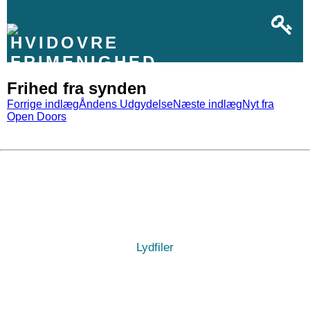
HVIDOVRE
FRIMENIGHED
Frihed fra synden
Indlæg
Forrige indlæg
Åndens Udgydelse
Næste indlæg
Nyt fra
Open Doors
navigation
Lydfiler