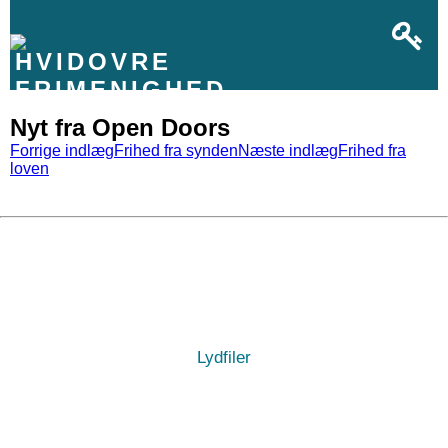
HVIDOVRE
FRIMENIGHED
Nyt fra Open Doors
Indlæg
Forrige indlæg
Frihed fra synden
Næste indlæg
Frihed fra
loven
navigation
Lydfiler