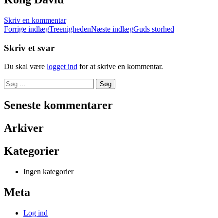
Skriv en kommentar
Indlæg
Forrige indlæg
Treenigheden
Næste indlæg
Guds storhed
navigation
Skriv et svar
Du skal være
logget ind
for at skrive en kommentar.
Søg
efter:
Seneste kommentarer
Arkiver
Kategorier
Ingen kategorier
Meta
Log ind