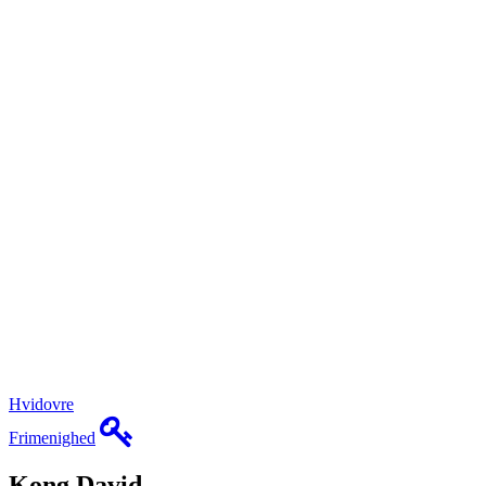
Hvidovre
Frimenighed
Kong David