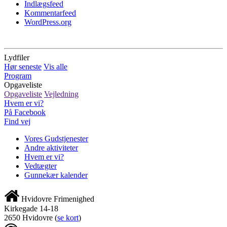
Indlægsfeed
Kommentarfeed
WordPress.org
Lydfiler
Hør seneste
Vis alle
Program
Opgaveliste
Opgaveliste
Vejledning
Hvem er vi?
På Facebook
Find vej
Vores Gudstjenester
Andre aktiviteter
Hvem er vi?
Vedtægter
Gunnekær kalender
Hvidovre Frimenighed
Kirkegade 14-18
2650 Hvidovre
(
se kort
)